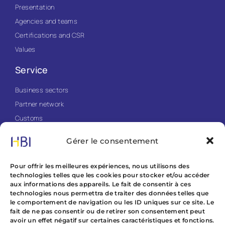
Presentation
Agencies and teams
Certifications and CSR
Values
Service
Business sectors
Partner network
Customs
ISD
Gérer le consentement
Cotation
Pour offrir les meilleures expériences, nous utilisons des
Quotation form
technologies telles que les cookies pour stocker et/ou accéder
aux informations des appareils. Le fait de consentir à ces
News HBI
technologies nous permettra de traiter des données telles que
le comportement de navigation ou les ID uniques sur ce site. Le
fait de ne pas consentir ou de retirer son consentement peut
News HBI
avoir un effet négatif sur certaines caractéristiques et fonctions.